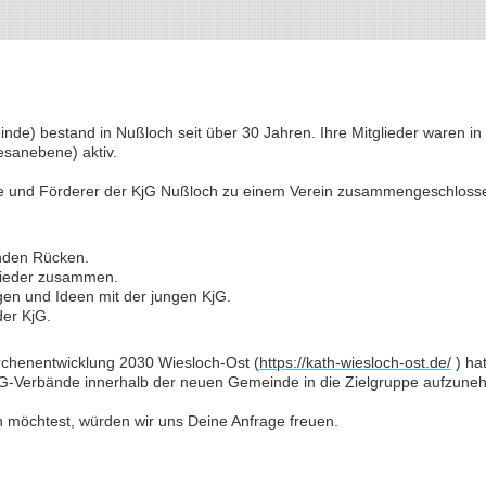
de) bestand in Nußloch seit über 30 Jahren. Ihre Mitglieder waren in di
esanebene) aktiv.
e und Förderer der KjG Nußloch zu einem Verein zusammengeschloss
rnden Rücken.
 wieder zusammen.
gen und Ideen mit der jungen KjG.
der KjG.
irchenentwicklung 2030 Wiesloch-Ost (
https://kath-wiesloch-ost.de/
) ha
-Verbände innerhalb der neuen Gemeinde in die Zielgruppe aufzune
möchtest, würden wir uns Deine Anfrage freuen.