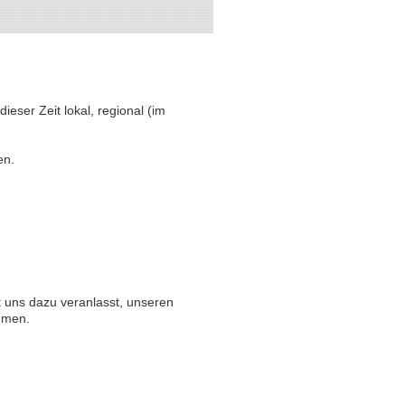
eser Zeit lokal, regional (im
en.
t uns dazu veranlasst, unseren
hmen.